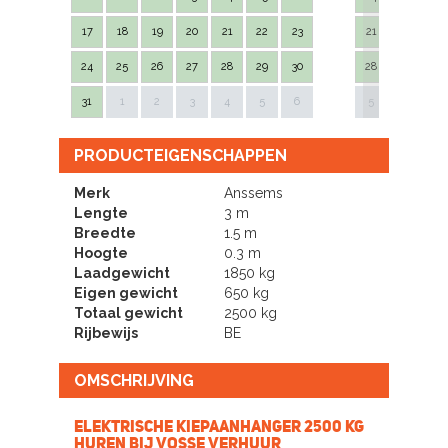
17
18
19
20
21
22
23
21
22
23
24
25
26
27
28
29
30
28
29
30
Next
31
1
2
3
4
5
6
5
6
7
PRODUCTEIGENSCHAPPEN
Merk
Anssems
Lengte
3 m
Breedte
1.5 m
Hoogte
0.3 m
Laadgewicht
1850 kg
Eigen gewicht
650 kg
Totaal gewicht
2500 kg
Rijbewijs
BE
OMSCHRIJVING
Elektrische Kiepaanhanger 2500 KG
huren bij Vosse Verhuur