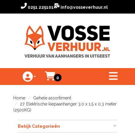
0251 225101
info@vosseverhuur.nl
Winkelwagen
toggle menu
0
Toggle Account dropdown
Home
Gehele assortiment
27. Elektrische kiepaanhanger 3,0 x 1,5 x 0,3 meter
(2500KG)
Bekijk Categorieën