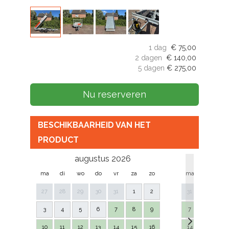
1 dag
€
75,00
2 dagen
€
140,00
5 dagen
€
275,00
Nu reserveren
BESCHIKBAARHEID VAN HET
PRODUCT
augustus 2026
se
ma
di
wo
do
vr
za
zo
ma
di
w
27
28
29
30
31
1
2
31
1
2
3
4
5
6
7
8
9
7
8
9
10
11
12
13
14
15
16
14
15
16