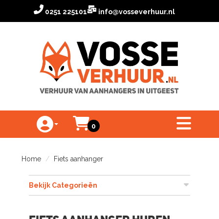
0251 225101
info@vosseverhuur.nl
Winkelwagen
toggle menu
0
Toggle Account dropdown
Home
Fiets aanhanger
Bekijk Categorieën