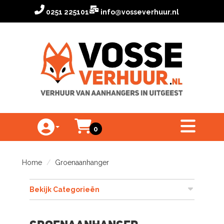
0251 225101
info@vosseverhuur.nl
Winkelwagen
toggle menu
0
Toggle Account dropdown
Home
Groenaanhanger
Bekijk Categorieën