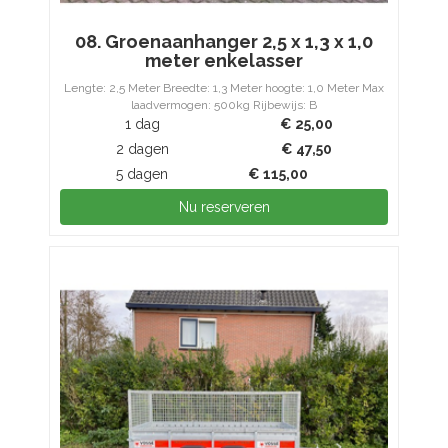
08. Groenaanhanger 2,5 x 1,3 x 1,0
meter enkelasser
Lengte: 2,5 Meter Breedte: 1,3 Meter hoogte: 1,0 Meter Max
laadvermogen: 500kg Rijbewijs: B
1 dag
€
25,00
2 dagen
€
47,50
5 dagen
€
115,00
Nu reserveren