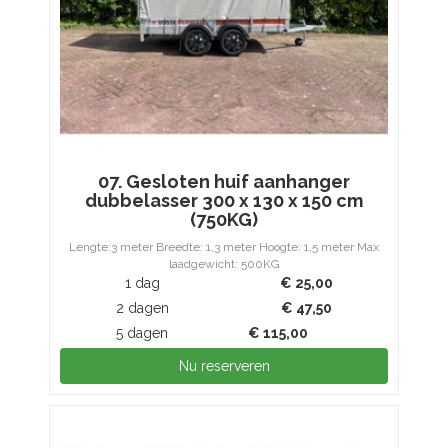
07. Gesloten huif aanhanger
dubbelasser 300 x 130 x 150 cm
(750KG)
Lengte:3 meter Breedte: 1,3 meter Hoogte: 1,5 meter Max
laadgewicht: 500KG
1 dag
€
25,00
2 dagen
€
47,50
5 dagen
€
115,00
Nu reserveren