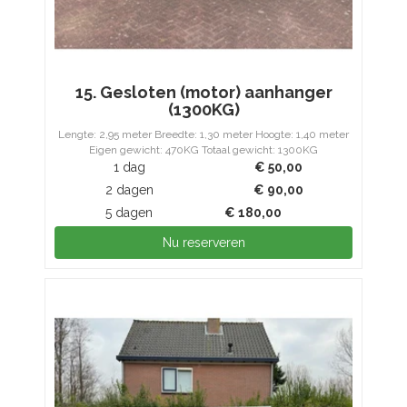
15. Gesloten (motor) aanhanger
(1300KG)
Lengte: 2,95 meter Breedte: 1,30 meter Hoogte: 1,40 meter
Eigen gewicht: 470KG Totaal gewicht: 1300KG
1 dag
€
50,00
2 dagen
€
90,00
5 dagen
€
180,00
Nu reserveren