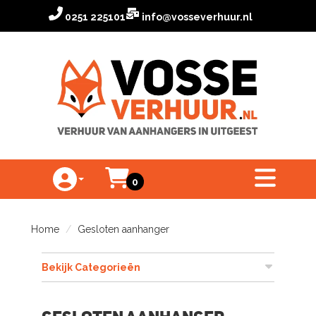
0251 225101
info@vosseverhuur.nl
Winkelwagen
toggle menu
0
Toggle Account dropdown
Home
Gesloten aanhanger
Bekijk Categorieën