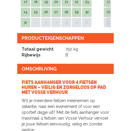
17
18
19
20
21
22
23
21
22
23
24
25
26
27
28
29
30
28
29
30
Next
31
1
2
3
4
5
6
5
6
7
PRODUCTEIGENSCHAPPEN
Totaal gewicht
750 kg
Rijbewijs
B
OMSCHRIJVING
Fiets aanhanger voor 4 fietsen
huren – veilig en zorgeloos op pad
met Vosse Verhuur
Wil je meerdere fietsen meenemen op
vakantie, naar een evenement of voor een
sportief dagje uit? Met de fiets aanhanger voor
maximaal 4 fietsen van Vosse Verhuur vervoer
je jouw fietsen eenvoudig, veilig en zonder
gedoe.