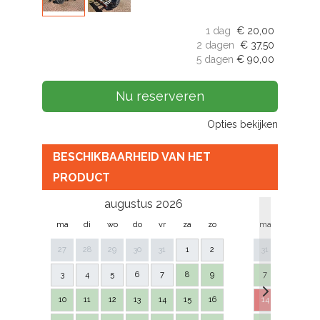
1 dag
€
20,00
2 dagen
€
37,50
5 dagen
€
90,00
Nu reserveren
Opties bekijken
BESCHIKBAARHEID VAN HET
PRODUCT
augustus 2026
se
ma
di
wo
do
vr
za
zo
ma
di
w
27
28
29
30
31
1
2
31
1
2
3
4
5
6
7
8
9
7
8
9
10
11
12
13
14
15
16
14
15
16