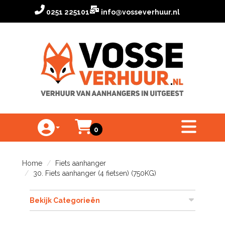
0251 225101
info@vosseverhuur.nl
Winkelwagen
toggle menu
0
Toggle Account dropdown
Home
Fiets aanhanger
30. Fiets aanhanger (4 fietsen) (750KG)
Bekijk Categorieën