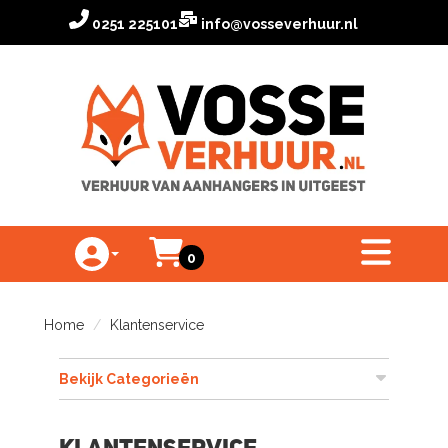
0251 225101
info@vosseverhuur.nl
Winkelwagen
toggle menu
0
Toggle Account dropdown
Home
Klantenservice
Bekijk Categorieën
Klantenservice