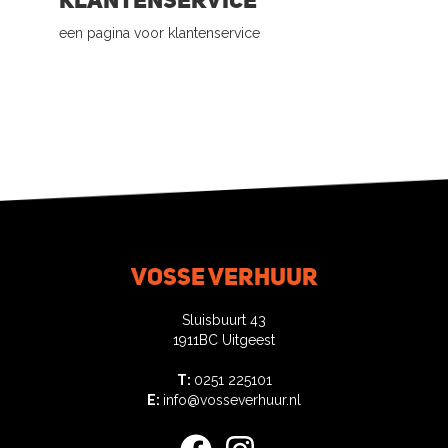
een pagina voor klantenservice
Vosse verhuur
Sluisbuurt 43
1911BC Uitgeest
T:
0251 225101
E:
info@vosseverhuur.nl