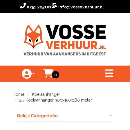
0251 225101
info@vosseverhuur.nl
Winkelwagen
toggle menu
0
Toggle Account dropdown
Home
Koelaanhanger
25. Koelaanhanger 300x150x180 meter
Bekijk Categorieën