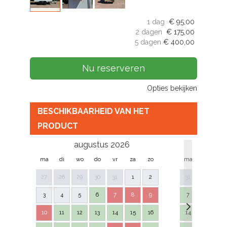
1 dag
€
95,00
2 dagen
€
175,00
5 dagen
€
400,00
Nu reserveren
Opties bekijken
BESCHIKBAARHEID VAN HET
PRODUCT
augustus 2026
se
ma
di
wo
do
vr
za
zo
ma
di
w
27
28
29
30
31
1
2
31
1
2
3
4
5
6
7
8
9
7
8
9
10
11
12
13
14
15
16
14
15
16