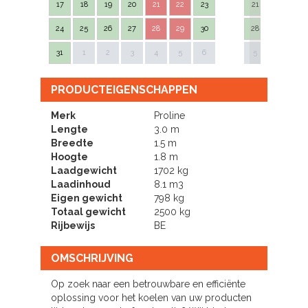
17
18
19
20
21
22
23
21
22
23
24
25
26
27
28
29
30
28
29
30
Next
31
1
2
3
4
5
6
5
6
7
PRODUCTEIGENSCHAPPEN
Merk
Proline
Lengte
3.0 m
Breedte
1.5 m
Hoogte
1.8 m
Laadgewicht
1702 kg
Laadinhoud
8.1 m3
Eigen gewicht
798 kg
Totaal gewicht
2500 kg
Rijbewijs
BE
OMSCHRIJVING
Op zoek naar een betrouwbare en efficiënte
oplossing voor het koelen van uw producten