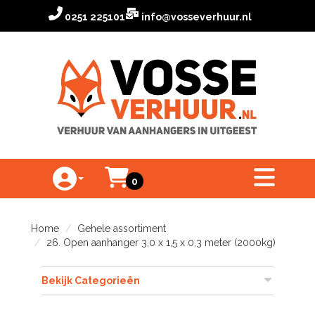
0251 225101
info@vosseverhuur.nl
Winkelwagen
toggle menu
0
Toggle Account dropdown
Home
Gehele assortiment
26. Open aanhanger 3,0 x 1,5 x 0,3 meter (2000kg)
Bekijk Categorieën