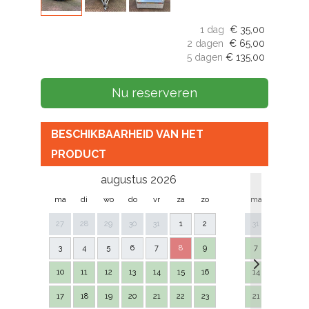
1 dag
€
35,00
2 dagen
€
65,00
5 dagen
€
135,00
Nu reserveren
BESCHIKBAARHEID VAN HET
PRODUCT
augustus 2026
se
ma
di
wo
do
vr
za
zo
ma
di
w
27
28
29
30
31
1
2
31
1
2
3
4
5
6
7
8
9
7
8
9
10
11
12
13
14
15
16
14
15
16
17
18
19
20
21
22
23
21
22
23