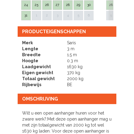
24
25
26
27
28
29
30
28
29
30
Next
31
1
2
3
4
5
6
5
6
7
PRODUCTEIGENSCHAPPEN
Merk
Saris
Lengte
3 m
Breedte
1.5 m
Hoogte
0.3 m
Laadgewicht
1630 kg
Eigen gewicht
370 kg
Totaal gewicht
2000 kg
Rijbewijs
BE
OMSCHRIJVING
Wilt u een open aanhanger huren voor het
zware werk?.Met deze open aanhanger mag u
met zijn totaalgewicht van 2000 kg tot wel
1630 kg laden. Voor deze open
aanhanger
is