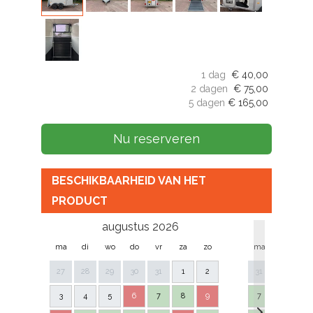
1 dag
€
40,00
2 dagen
€
75,00
5 dagen
€
165,00
Nu reserveren
BESCHIKBAARHEID VAN HET
PRODUCT
augustus 2026
se
ma
di
wo
do
vr
za
zo
ma
di
w
27
28
29
30
31
1
2
31
1
2
3
4
5
6
7
8
9
7
8
9