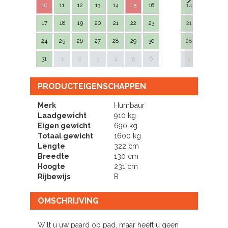
10
11
12
13
14
15
16
14
15
16
17
18
19
20
21
22
23
21
22
23
24
25
26
27
28
29
30
28
29
30
Next
31
1
2
3
4
5
6
5
6
7
PRODUCTEIGENSCHAPPEN
Merk
Humbaur
Laadgewicht
910 kg
Eigen gewicht
690 kg
Totaal gewicht
1600 kg
Lengte
322 cm
Breedte
130 cm
Hoogte
231 cm
Rijbewijs
B
OMSCHRIJVING
Wilt u uw paard op pad, maar heeft u geen