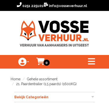
0251 225101
info@vosseverhuur.nl
Winkelwagen
toggle menu
0
Toggle Account dropdown
Home
Gehele assortiment
21. Paardentrailer (1,5 paards) (1600KG)
Bekijk Categorieën