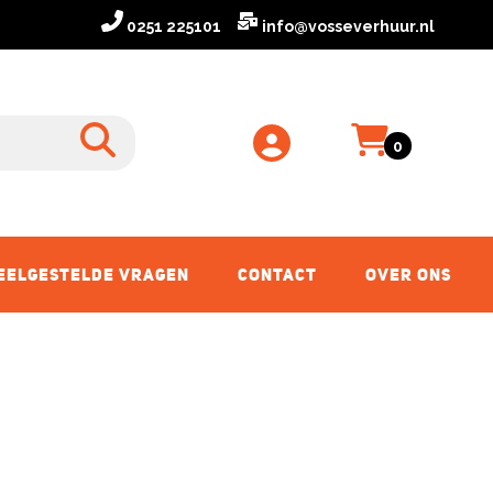
0251 225101
info@vosseverhuur.nl
Winkelwagen
zoeken
0
Toggle Account dropdown
EELGESTELDE VRAGEN
CONTACT
OVER ONS